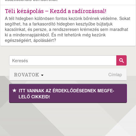
Téli kézápolás – Kezdd a radírozással!
A téli hidegben különösen fontos kezünk bőrének védelme. Sokat
segíthet, ha a farkasordító hidegben kesztyűbe bújtatjuk
kacsóinkat, és persze, a rendszeresen krémezés sem maradhat
ki a mindennapjainkból. És mit tehetünk még kezünk
egészségéért, ápolásáért?
ROVATOK
Címlap
ITT VANNAK AZ ÉRDEK­LŐDÉ­SEDNEK MEGFE­
LELŐ CIKKEID!