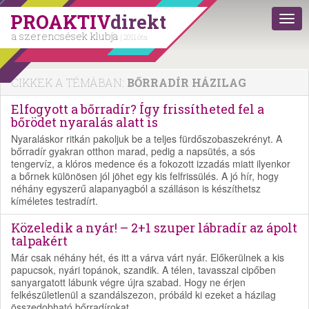
PROAKTIV
direkt
a szerencsések klubja
| 2011 óta
CIKKEK A TÉMÁBAN:
BŐRRADÍR HÁZILAG
Elfogyott a bőrradír? Így frissítheted fel a
bőrödet nyaralás alatt is
Nyaraláskor ritkán pakoljuk be a teljes fürdőszobaszekrényt. A
bőrradír gyakran otthon marad, pedig a napsütés, a sós
tengervíz, a klóros medence és a fokozott izzadás miatt ilyenkor
a bőrnek különösen jól jöhet egy kis felfrissülés. A jó hír, hogy
néhány egyszerű alapanyagból a szálláson is készíthetsz
kíméletes testradírt.
Közeledik a nyár! – 2+1 szuper lábradír az ápolt
talpakért
Már csak néhány hét, és itt a várva várt nyár. Előkerülnek a kis
papucsok, nyári topánok, szandik. A télen, tavasszal cipőben
sanyargatott lábunk végre újra szabad. Hogy ne érjen
felkészületlenül a szandálszezon, próbáld ki ezeket a házilag
összedobható bőrradírokat.