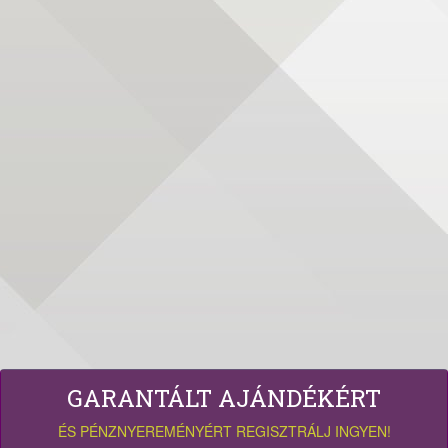
GARANTÁLT AJÁNDÉKÉRT
ÉS PÉNZNYEREMÉNYÉRT REGISZTRÁLJ INGYEN!