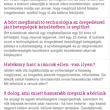
sokan a botoxot választják a ráncok elleni küzdelemben, számos
természetes módja van annak, hogy megőrizd bőröd fiatalos
megjelenését, anélkül hogy tű alá kellene feküdnöd.
A bőrt megfiatalító technológia az öregedéssel
járó betegségek kezelésében is segíthet
Brit kutatóknak sikerült úgy megfiatalítaniuk egy 53 éves nő
bőrsejtjeit, hogy olyanok legyenek, mint egy 23 évesé. A tudósok
ezzel a technológiával az öregedéssel összefüggő betegségek,
például a cukorbetegség, a szívbetegségek és az idegrendszeri
rendellenességek kezelésére szolgáló kezeléseket akarnak
kifejleszteni.
Hatékony harc a ráncok ellen -van ilyen?
Időtlen idők óta foglalkoztatja az emberiséget a fiatalság
megőrzése, az öregedés jeleinek megszüntetése, eltüntetése. De
létezik valódi hatékony ránctalanítás orvosi beavatkozás nélkül?
Mit tehetünk a ráncok ellen?
5 dolog, ami miatt hamarabb öregszik a bőrünk
Ha anyagi és egyéb lehetőségeink megengednék, szerintem mi,
nők képesek lennénk akár havonta - ha nem hetente - egy kisebb
vagyont költeni arcunk, bőrünk fiatalon tartására. Csodakencék,