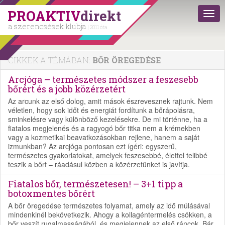
PROAKTIV
direkt
a szerencsések klubja
| 2011 óta
CIKKEK A TÉMÁBAN:
BŐR ÖREGEDÉSE
Arcjóga – természetes módszer a feszesebb
bőrért és a jobb közérzetért
Az arcunk az első dolog, amit mások észrevesznek rajtunk. Nem
véletlen, hogy sok időt és energiát fordítunk a bőrápolásra,
sminkelésre vagy különböző kezelésekre. De mi történne, ha a
fiatalos megjelenés és a ragyogó bőr titka nem a krémekben
vagy a kozmetikai beavatkozásokban rejlene, hanem a saját
izmunkban? Az arcjóga pontosan ezt ígéri: egyszerű,
természetes gyakorlatokat, amelyek feszesebbé, élettel telibbé
teszik a bőrt – ráadásul közben a közérzetünket is javítja.
Fiatalos bőr, természetesen! – 3+1 tipp a
botoxmentes bőrért
A bőr öregedése természetes folyamat, amely az idő múlásával
mindenkinél bekövetkezik. Ahogy a kollagéntermelés csökken, a
bőr veszít rugalmasságából, és megjelennek az első ráncok. Bár