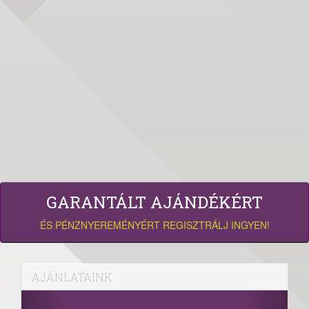
GARANTÁLT AJÁNDÉKÉRT
ÉS PÉNZNYEREMÉNYÉRT REGISZTRÁLJ INGYEN!
AJÁNLATAINK