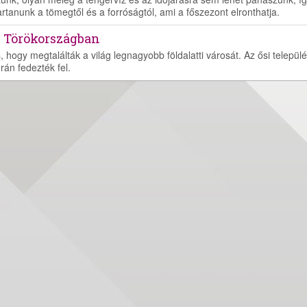
tartanunk a tömegtől és a forróságtól, ami a főszezont elronthatja.
ak Törökországban
hogy megtalálták a világ legnagyobb földalatti városát. Az ősi települé
rán fedezték fel.