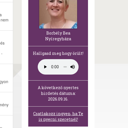
a
t nem
Borbély Bea
Nyíregyháza
 és
 -
Hallgasd meg hogy örült!
agyon
A következő nyertes
hirdetés dátuma:
2026.09.16.
zmény
Csatlakozz ingyen, ha Te
is nyerni szeretnél!
gy