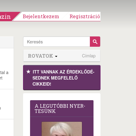
zin
Bejelentkezem
Regisztráció
ROVATOK
Címlap
ITT VANNAK AZ ÉRDEK­LŐDÉ­
tal a
rt
SEDNEK MEGFE­LELŐ
CIKKEID!
A LEG­U­TÓB­BI NYER­
n
TE­SÜNK