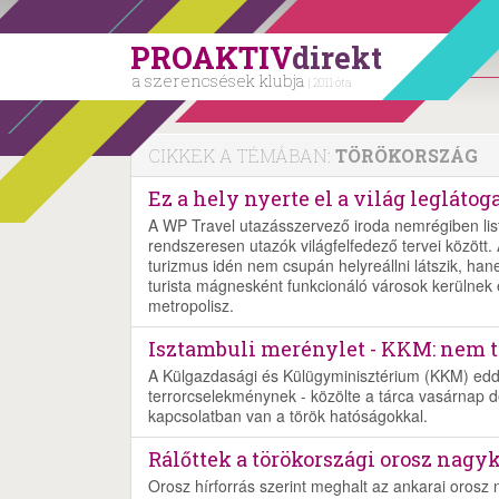
PROAKTIV
direkt
a szerencsések klubja
| 2011 óta
CIKKEK A TÉMÁBAN:
TÖRÖKORSZÁG
Ez a hely nyerte el a világ leglátog
A WP Travel utazásszervező iroda nemrégiben list
rendszeresen utazók világfelfedező tervei között.
turizmus idén nem csupán helyreállni látszik, hane
turista mágnesként funkcionáló városok kerülnek é
metropolisz.
Isztambuli merénylet - KKM: nem t
A Külgazdasági és Külügyminisztérium (KKM) eddigi
terrorcselekménynek - közölte a tárca vasárnap d
kapcsolatban van a török hatóságokkal.
Rálőttek a törökországi orosz nagyk
Orosz hírforrás szerint meghalt az ankarai orosz n