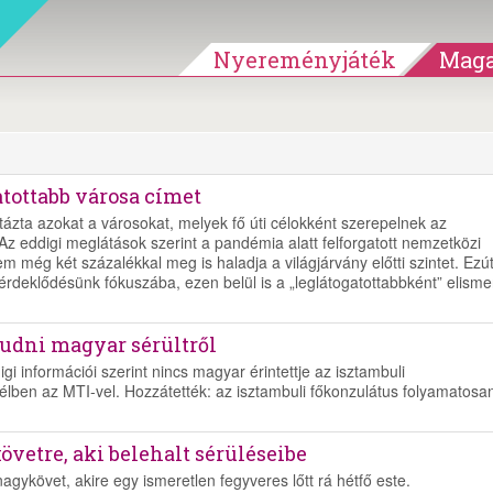
Nyereményjáték
Maga
atottabb városa címet
ázta azokat a városokat, melyek fő úti célokként szerepelnek az
 Az eddigi meglátások szerint a pandémia alatt felforgatott nemzetközi
m még két százalékkal meg is haladja a világjárvány előtti szintet. Ezút
rdeklődésünk fókuszába, ezen belül is a „leglátogatottabbként” elisme
udni magyar sérültről
 információi szerint nincs magyar érintettje az isztambuli
élben az MTI-vel. Hozzátették: az isztambuli főkonzulátus folyamatosa
övetre, aki belehalt sérüléseibe
agykövet, akire egy ismeretlen fegyveres lőtt rá hétfő este.