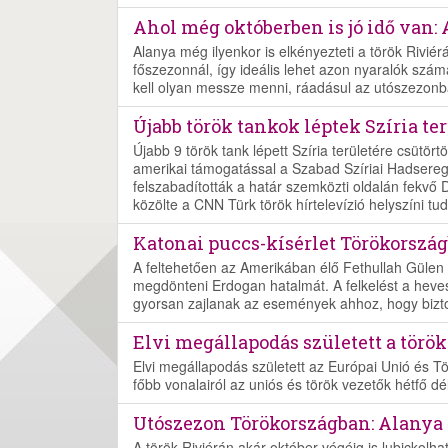
Ahol még októberben is jó idő van:
Alanya még ilyenkor is elkényezteti a török Rivié
főszezonnál, így ideális lehet azon nyaralók szá
kell olyan messze menni, ráadásul az utószezonban
Újabb török tankok léptek Szíria te
Újabb 9 török tank lépett Szíria területére csütör
amerikai támogatással a Szabad Szíriai Hadsereg
felszabadították a határ szemközti oldalán fekvő D
közölte a CNN Türk török hírtelevízió helyszíni tud
Katonai puccs-kísérlet Törökországb
A feltehetően az Amerikában élő Fethullah Gülen 
megdönteni Erdogan hatalmát. A felkelést a heves
gyorsan zajlanak az események ahhoz, hogy bizto
Elvi megállapodás született a török
Elvi megállapodás született az Európai Unió és 
főbb vonalairól az uniós és török vezetők hétfő dé
Utószezon Törökországban: Alanya
A török Riviérán akár október végéig is lubickolh