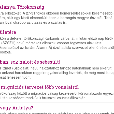
 Alanya, Törökország
rára érkezőket. A 27-31 fokos októberi hőmérséklet sokkal kellemesebb 
mára, akik egy kicsit elmenekülnének a borongós magyar ősz elől. Tehá
 jóval olcsóbb az utazás és a szállás is.
rületére
tökön a délkelet-törökországi Karkamis városnál, miután előző nap török
 (SZSZH) nevű mérsékelt ellenzéki csoport fegyveres alakulatai
zserablúszt az Iszlám Állam (IÁ) dzsihadista szervezet ellenőrzése alól
ósítója.
an, sok halott és sebesült!
Hizmet (Szolgálat) nevű hálózatához tartozó katonáknak nem sikerült
 ankarai harcokban reggelre gyakorlatilag leverték, de még most is n
sat lehessen tudni.
 migrációs tervezet főbb vonalairól
Törökország között a migrációs válság kezeléséről körvonalazódó egye
lután kezdődött rendkívüli brüsszeli csúcstalálkozóján.
 vagy Antalya?
atunk, olyan meleg a tengervíz és az időjárásra sem lehet panaszunk, í