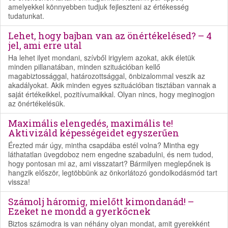
amelyekkel könnyebben tudjuk fejleszteni az értékesség
tudatunkat.
Lehet, hogy bajban van az önértékelésed? – 4
jel, ami erre utal
Ha lehet ilyet mondani, szívből irigylem azokat, akik életük
minden pillanatában, minden szituációban kellő
magabiztossággal, határozottsággal, önbizalommal veszik az
akadályokat. Akik minden egyes szituációban tisztában vannak a
saját értékeikkel, pozitívumaikkal. Olyan nincs, hogy meginogjon
az önértékelésük.
Maximális elengedés, maximális te!
Aktivizáld képességeidet egyszerűen
Érezted már úgy, mintha csapdába estél volna? Mintha egy
láthatatlan üvegdoboz nem engedne szabadulni, és nem tudod,
hogy pontosan mi az, ami visszatart? Bármilyen meglepőnek is
hangzik először, legtöbbünk az önkorlátozó gondolkodásmód tart
vissza!
Számolj háromig, mielőtt kimondanád! –
Ezeket ne mondd a gyerkőcnek
Biztos számodra is van néhány olyan mondat, amit gyerekként