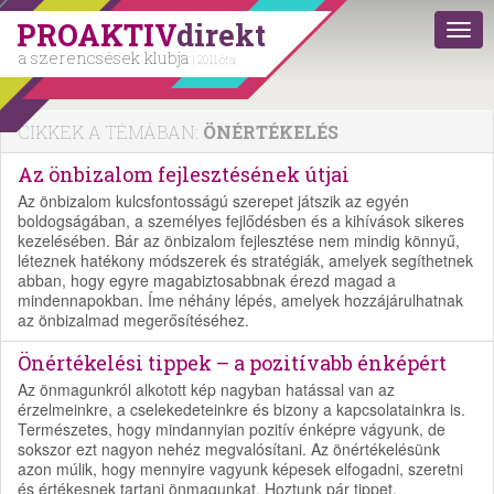
PROAKTIV
direkt
a szerencsések klubja
| 2011 óta
CIKKEK A TÉMÁBAN:
ÖNÉRTÉKELÉS
Az önbizalom fejlesztésének útjai
Az önbizalom kulcsfontosságú szerepet játszik az egyén
boldogságában, a személyes fejlődésben és a kihívások sikeres
kezelésében. Bár az önbizalom fejlesztése nem mindig könnyű,
léteznek hatékony módszerek és stratégiák, amelyek segíthetnek
abban, hogy egyre magabiztosabbnak érezd magad a
mindennapokban. Íme néhány lépés, amelyek hozzájárulhatnak
az önbizalmad megerősítéséhez.
Önértékelési tippek – a pozitívabb énképért
Az önmagunkról alkotott kép nagyban hatással van az
érzelmeinkre, a cselekedeteinkre és bizony a kapcsolatainkra is.
Természetes, hogy mindannyian pozitív énképre vágyunk, de
sokszor ezt nagyon nehéz megvalósítani. Az önértékelésünk
azon múlik, hogy mennyire vagyunk képesek elfogadni, szeretni
és értékesnek tartani önmagunkat. Hoztunk pár tippet,