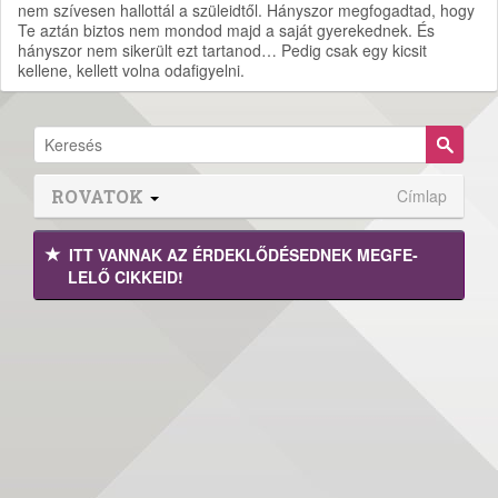
nem szívesen hallottál a szüleidtől. Hányszor megfogadtad, hogy
Te aztán biztos nem mondod majd a saját gyerekednek. És
hányszor nem sikerült ezt tartanod… Pedig csak egy kicsit
kellene, kellett volna odafigyelni.
ROVATOK
Címlap
ITT VANNAK AZ ÉRDEK­LŐDÉ­SEDNEK MEGFE­
LELŐ CIKKEID!