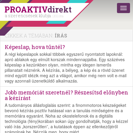
PROAKTIV
direkt
a szerencsések klubja
| 2011 óta
CIKKEK A TÉMÁBAN:
ÍRÁS
Képeslap, hova tűntél?
A régi képeslapok sokkal többek egyszerű nyomtatott lapoknál:
apró ablakok egy elmúlt korszak mindennapjaiba. Egy százéves
képeslap a kezünkben olyan, mintha egy idegen ismerős
pillanatait néznénk. A kézírás, a bélyeg, a kép és a rövid üzenet
mind együtt idézik meg azt a világot, amikor még nem volt e-mail
vagy azonnali üzenetküldő alkalmazás.
Jobb memóriát szeretnél? Részesítsd előnyben
a kézírást
A tudományos állásfoglalás szerint: a finommotoros készségeket
bevonó kézírás pozitív hatással van a tanulás minőségére és a
memóriára egyaránt. Noha az okostelefonok és a digitális
technológia (fény)korában sokan úgy gondolhatják, hogy a kézzel
való írás „korszerűtlen”, a kutatások éppen az ellenkezőjéről
számolnak be. Nézzük meg, hogy miért.