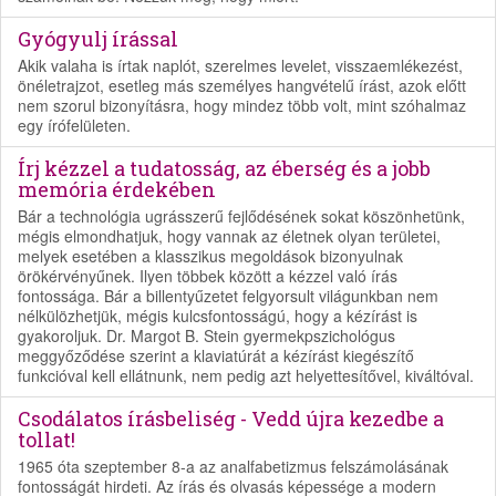
Gyógyulj írással
Akik valaha is írtak naplót, szerelmes levelet, visszaemlékezést,
önéletrajzot, esetleg más személyes hangvételű írást, azok előtt
nem szorul bizonyításra, hogy mindez több volt, mint szóhalmaz
egy írófelületen.
Írj kézzel a tudatosság, az éberség és a jobb
memória érdekében
Bár a technológia ugrásszerű fejlődésének sokat köszönhetünk,
mégis elmondhatjuk, hogy vannak az életnek olyan területei,
melyek esetében a klasszikus megoldások bizonyulnak
örökérvényűnek. Ilyen többek között a kézzel való írás
fontossága. Bár a billentyűzetet felgyorsult világunkban nem
nélkülözhetjük, mégis kulcsfontosságú, hogy a kézírást is
gyakoroljuk. Dr. Margot B. Stein gyermekpszichológus
meggyőződése szerint a klaviatúrát a kézírást kiegészítő
funkcióval kell ellátnunk, nem pedig azt helyettesítővel, kiváltóval.
Csodálatos írásbeliség - Vedd újra kezedbe a
tollat!
1965 óta szeptember 8-a az analfabetizmus felszámolásának
fontosságát hirdeti. Az írás és olvasás képessége a modern