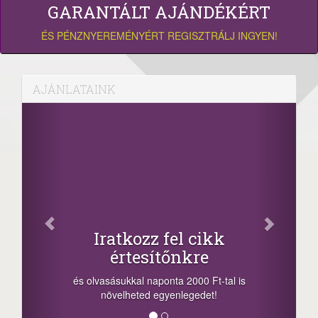
GARANTÁLT AJÁNDÉKÉRT
ÉS PÉNZNYEREMÉNYÉRT REGISZTRÁLJ INGYEN!
AJÁNLATAINK
Iratkozz fel cikk
értesítőnkre
és olvasásukkal naponta 2000 Ft-tal is
növelheted egyenlegedet!