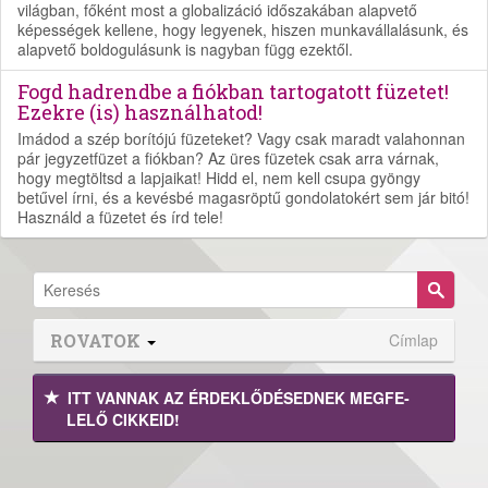
világban, főként most a globalizáció időszakában alapvető
képességek kellene, hogy legyenek, hiszen munkavállalásunk, és
alapvető boldogulásunk is nagyban függ ezektől.
Fogd hadrendbe a fiókban tartogatott füzetet!
Ezekre (is) használhatod!
Imádod a szép borítójú füzeteket? Vagy csak maradt valahonnan
pár jegyzetfüzet a fiókban? Az üres füzetek csak arra várnak,
hogy megtöltsd a lapjaikat! Hidd el, nem kell csupa gyöngy
betűvel írni, és a kevésbé magasröptű gondolatokért sem jár bitó!
Használd a füzetet és írd tele!
ROVATOK
Címlap
ITT VANNAK AZ ÉRDEK­LŐDÉ­SEDNEK MEGFE­
LELŐ CIKKEID!