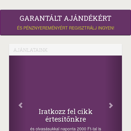
GARANTÁLT AJÁNDÉKÉRT
ÉS PÉNZNYEREMÉNYÉRT REGISZTRÁLJ INGYEN!
AJÁNLATAINK
Fac
Oszd meg
atkozz fel cikk
+1.000.
értesítőnkre
-nyeremény növelés
a sorsolás napján! 
ásukkal naponta 2000 Ft-tal is