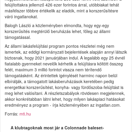
felújítottakra jellemző 426 ezer forintos árral, utóbbiakat tehát
másfélszer többre értékelik az eladók, mint a korszerűsítésre
váró ingatlanokat.
Balogh László a közleményben elmondta, hogy egy-egy
korszerűsítés megtérülő beruházás lehet, főleg az állami
támogatással.
Az állami lakásfelújítási program pontos részletei még nem
ismertek, az eddigi kormányzati bejelentések alapján annyi látszik
biztosnak, hogy 2021 januárjában indul. A legalább egy 25 évnél
fiatalabb gyermeket nevelők kérhetik a felújításra költött összeg
felét, maximum 3 millió forintot vissza nem térítendő
támogatásként. Az érintettek igénylését harminc napon belül
elbírálják, a támogatott lakásberuházások keretében pedig
energetikai korszerűsítést, konyha- vagy fürdőszoba-felújítást is
meg lehet valósítani. A részletszabályok rövidesen megjelennek,
akkor konkrétabban látni lehet, hogy milyen lakáspiaci hatásokat
eredményez a program - írja közleményében az ingatlan.com.
Forrás:
mti.hu
A klubtagoknak most jár a Colonnade baleset-