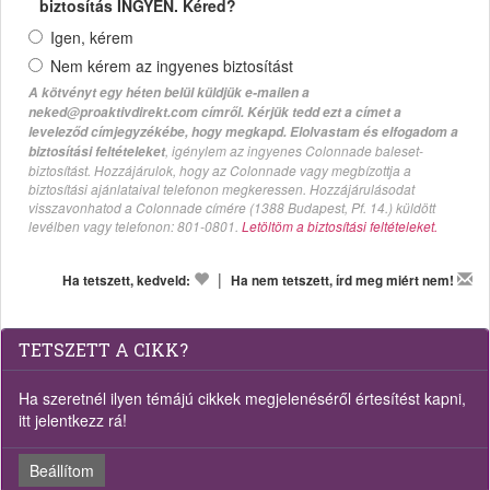
biztosítás INGYEN. Kéred?
Igen, kérem
Nem kérem az ingyenes biztosítást
A kötvényt egy héten belül küldjük e-mailen a
neked@proaktivdirekt.com címről. Kérjük tedd ezt a címet a
leveleződ címjegyzékébe, hogy megkapd. Elolvastam és elfogadom a
, igénylem az ingyenes Colonnade baleset-
biztosítási feltételeket
biztosítást. Hozzájárulok, hogy az Colonnade vagy megbízottja a
biztosítási ajánlataival telefonon megkeressen. Hozzájárulásodat
visszavonhatod a Colonnade címére (1388 Budapest, Pf. 14.) küldött
levélben vagy telefonon: 801-0801.
Letöltöm a biztosítási feltételeket.
|
Ha tetszett, kedveld:
Ha nem tetszett, írd meg miért nem!
TETSZETT A CIKK?
Ha szeretnél ilyen témájú cikkek megjelenéséről értesítést kapni,
itt jelentkezz rá!
Beállítom