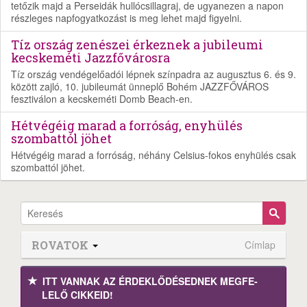
tetőzik majd a Perseidák hullócsillagraj, de ugyanezen a napon
részleges napfogyatkozást is meg lehet majd figyelni.
Tíz ország zenészei érkeznek a jubileumi
kecskeméti Jazzfővárosra
Tíz ország vendégelőadói lépnek színpadra az augusztus 6. és 9.
között zajló, 10. jubileumát ünneplő Bohém JAZZFŐVÁROS
fesztiválon a kecskeméti Domb Beach-en.
Hétvégéig marad a forróság, enyhülés
szombattól jöhet
Hétvégéig marad a forróság, néhány Celsius-fokos enyhülés csak
szombattól jöhet.
ROVATOK
Címlap
ITT VANNAK AZ ÉRDEK­LŐDÉ­SEDNEK MEGFE­
LELŐ CIKKEID!