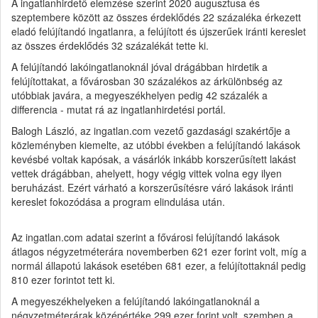
A ingatlanhirdető elemzése szerint 2020 augusztusa és
szeptembere között az összes érdeklődés 22 százaléka érkezett
eladó felújítandó ingatlanra, a felújított és újszerűek iránti kereslet
az összes érdeklődés 32 százalékát tette ki.
A felújítandó lakóingatlanoknál jóval drágábban hirdetik a
felújítottakat, a fővárosban 30 százalékos az árkülönbség az
utóbbiak javára, a megyeszékhelyen pedig 42 százalék a
differencia - mutat rá az ingatlanhirdetési portál.
Balogh László, az ingatlan.com vezető gazdasági szakértője a
közleményben kiemelte, az utóbbi években a felújítandó lakások
kevésbé voltak kapósak, a vásárlók inkább korszerűsített lakást
vettek drágábban, ahelyett, hogy végig vittek volna egy ilyen
beruházást. Ezért várható a korszerűsítésre váró lakások iránti
kereslet fokozódása a program elindulása után.
Az ingatlan.com adatai szerint a fővárosi felújítandó lakások
átlagos négyzetméterára novemberben 621 ezer forint volt, míg a
normál állapotú lakások esetében 681 ezer, a felújítottaknál pedig
810 ezer forintot tett ki.
A megyeszékhelyeken a felújítandó lakóingatlanoknál a
négyzetméterárak középértéke 299 ezer forint volt, szemben a