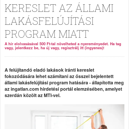
KERESLET AZ ÁLLAMI
LAKÁSFELÚJÍTÁSI
PROGRAM MIATT
A hír elolvasásával 500 Ft-tal növelheted a nyereményedet. Ha tag
vagy, jelentkezz be, ha új vagy, regisztrálj itt (ingyenes)!
A felújítandó eladó lakások iránti kereslet
fokozódására lehet számítani az ősszel bejelentett
állami lakásfelújítási program hatására - állapította meg
az ingatlan.com hirdetési portál elemzésében, amelyet
szerdán közölt az MTI-vel.