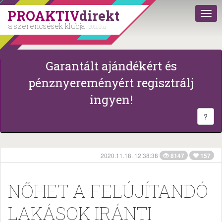
PROAKTIV
direkt
a szerencsések klubja
| 2011 óta
Garantált ajándékért és
pénznyereményért regisztrálj
ingyen!
?
2020.11.18. 12:38:38
8147
157
NŐHET A FELÚJÍTANDÓ
LAKÁSOK IRÁNTI