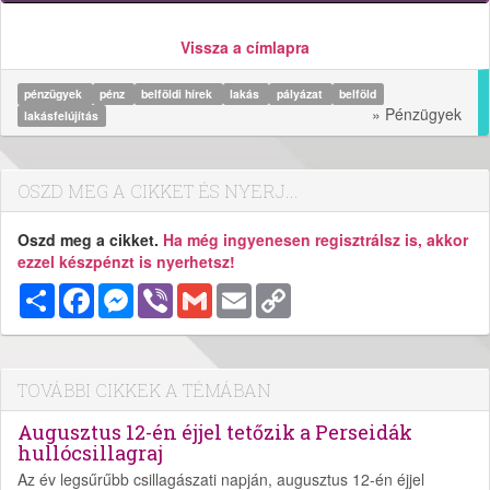
Vissza a címlapra
pénzügyek
pénz
belföldi hírek
lakás
pályázat
belföld
» Pénzügyek
lakásfelújítás
OSZD MEG A CIKKET ÉS NYERJ...
Oszd meg a cikket.
Ha még ingyenesen regisztrálsz is, akkor
ezzel készpénzt is nyerhetsz!
Megosztás
Facebook
Messenger
Viber
Gmail
Email
Copy
Link
TOVÁBBI CIKKEK A TÉMÁBAN
Augusztus 12-én éjjel tetőzik a Perseidák
hullócsillagraj
Az év legsűrűbb csillagászati napján, augusztus 12-én éjjel