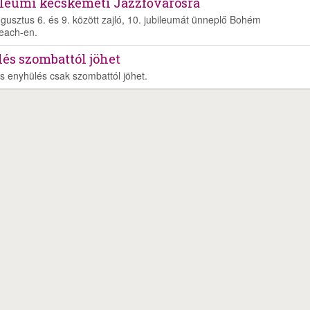
bileumi kecskeméti Jazzfővárosra
usztus 6. és 9. között zajló, 10. jubileumát ünneplő Bohém
each-en.
és szombattól jöhet
s enyhülés csak szombattól jöhet.