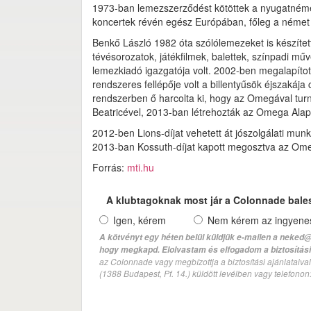
1973-ban lemezszerződést kötöttek a nyugatnémet
koncertek révén egész Európában, főleg a német 
Benkő László 1982 óta szólólemezeket is készített
tévésorozatok, játékfilmek, balettek, színpadi mű
lemezkiadó igazgatója volt. 2002-ben megalapította
rendszeres fellépője volt a billentyűsök éjszakáj
rendszerben ő harcolta ki, hogy az Omegával tur
Beatricével, 2013-ban létrehozták az Omega Alap
2012-ben Lions-díjat vehetett át jószolgálati mun
2013-ban Kossuth-díjat kapott megosztva az Omeg
Forrás:
mti.hu
A klubtagoknak most jár a Colonnade bale
Igen, kérem
Nem kérem az ingyenes 
A kötvényt egy héten belül küldjük e-mailen a neked@
hogy megkapd. Elolvastam és elfogadom a biztosítási 
az Colonnade vagy megbízottja a biztosítási ajánlatai
(1388 Budapest, Pf. 14.) küldött levélben vagy telefono