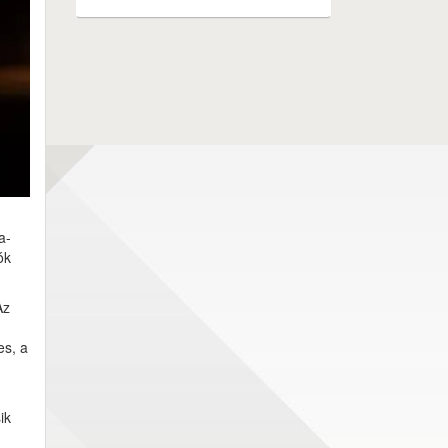
a-
ók
Az
es, a
ik