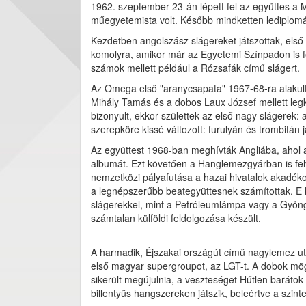
1962. szeptember 23-án lépett fel az együttes a
műegyetemista volt. Később mindketten lediplomá
Kezdetben angolszász slágereket játszottak, első 
komolyra, amikor már az Egyetemi Színpadon is fe
számok mellett például a Rózsafák című slágert.
Az Omega első "aranycsapata" 1967-68-ra alakult 
Mihály Tamás és a dobos Laux József mellett legk
bizonyult, ekkor születtek az első nagy slágerek:
szerepköre kissé változott: furulyán és trombitán j
Az együttest 1968-ban meghívták Angliába, ahol az
albumát. Ezt követően a Hanglemezgyárban is fe
nemzetközi pályafutása a hazai hivatalok akadékos
a legnépszerűbb beategyüttesnek számítottak. E
slágerekkel, mint a Petróleumlámpa vagy a Gyöngy
számtalan külföldi feldolgozása készült.
A harmadik, Éjszakai országút című nagylemez utá
első magyar supergroupot, az LGT-t. A dobok mö
sikerült megújulnia, a veszteséget Hűtlen baráto
billentyűs hangszereken játszik, beleértve a szi