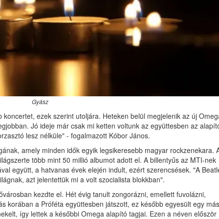
Gyász
koncertet, ezek szerint utoljára. Heteken belül megjelenik az új Omeg
egjobban. Jó ideje már csak mi ketten voltunk az együttesben az alapít
zasztó lesz nélküle" - fogalmazott Kóbor János.
egának, amely minden idők egyik legsikeresebb magyar rockzenekara. 
ilágszerte több mint 50 millió albumot adott el. A billentyűs az MTI-nek
 együtt, a hatvanas évek elején indult, ezért szerencsések. "A Beatl
lágnak, azt jelentettük mi a volt szocialista blokkban".
városban kezdte el. Hét évig tanult zongorázni, emellett fuvolázni,
lás korában a Próféta együttesben játszott, ez később egyesült egy más
elt, így lettek a későbbi Omega alapító tagjai. Ezen a néven először