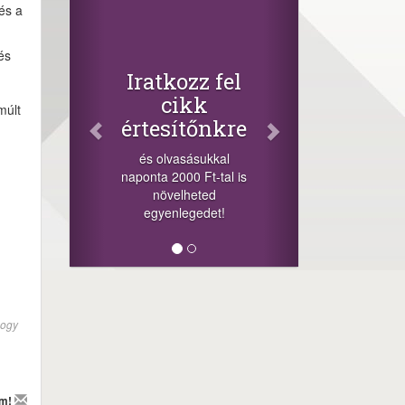
Facebook
és a
Oszd meg
cikkeinket
és
+1.000.000 Ft...
Iratkozz fel
-nyeremény növelés jár
cikk
múlt
a szerencsésnek a
értesítőnkre
sorsolás napján! A
cikkek alján találsz
és olvasásukkal
megosztási
naponta 2000 Ft-tal is
lehetőséget. Lájkolj is
növelheted
minket!
egyenlegedet!
hogy
em!