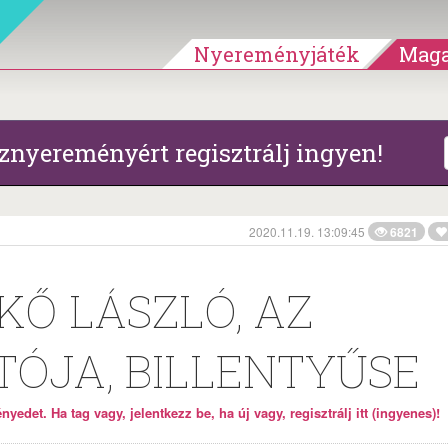
Nyereményjáték
Maga
znyereményért regisztrálj ingyen!
2020.11.19. 13:09:45
6821
Ő LÁSZLÓ, AZ
ÓJA, BILLENTYŰSE
yedet. Ha tag vagy, jelentkezz be, ha új vagy, regisztrálj itt (ingyenes)!