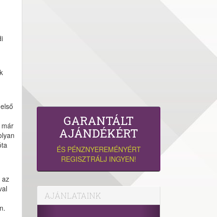
i
k
 első
GARANTÁLT
e már
AJÁNDÉKÉRT
olyan
óta
ÉS PÉNZNYEREMÉNYÉRT
REGISZTRÁLJ INGYEN!
 az
val
AJÁNLATAINK
n.