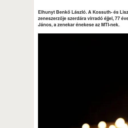
Elhunyt Benkő László. A Kossuth- és Liszt
zeneszerzője szerdára virradó éjjel, 77 
János, a zenekar énekese az MTI-nek.