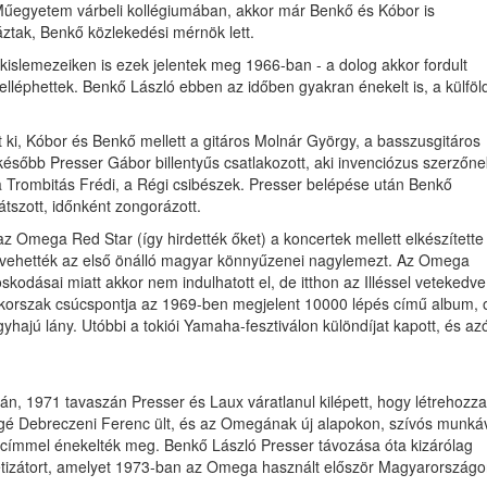
 Műegyetem várbeli kollégiumában, akkor már Benkő és Kóbor is
ztak, Benkő közlekedési mérnök lett.
kislemezeiken is ezek jelentek meg 1966-ban - a dolog akkor fordult
lléphettek. Benkő László ebben az időben gyakran énekelt is, a külföld
ki, Kóbor és Benkő mellett a gitáros Molnár György, a basszusgitáros
ésőbb Presser Gábor billentyűs csatlakozott, aki invenciózus szerzőne
 a Trombitás Frédi, a Régi csibészek. Presser belépése után Benkő
átszott, időnként zongorázott.
 Omega Red Star (így hirdették őket) a koncertek mellett elkészítette
lvehették az első önálló magyar könnyűzenei nagylemezt. Az Omega
kodásai miatt akkor nem indulhatott el, de itthon az Illéssel vetekedv
 korszak csúcspontja az 1969-ben megjelent 10000 lépés című album, 
hajú lány. Utóbbi a tokiói Yamaha-fesztiválon különdíjat kapott, és az
n, 1971 tavaszán Presser és Laux váratlanul kilépett, hogy létrehozza
gé Debreczeni Ferenc ült, és az Omegának új alapokon, szívós munká
k címmel énekelték meg. Benkő László Presser távozása óta kizárólag
ntetizátort, amelyet 1973-ban az Omega használt először Magyarországo