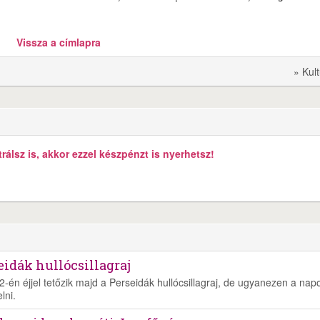
Vissza a címlapra
» Kul
álsz is, akkor ezzel készpénzt is nyerhetsz!
eidák hullócsillagraj
2-én éjjel tetőzik majd a Perseidák hullócsillagraj, de ugyanezen a nap
lni.