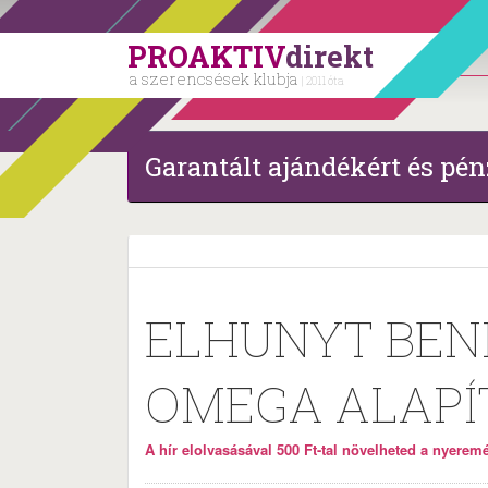
PROAKTIV
direkt
a szerencsések klubja
| 2011 óta
Garantált ajándékért és pén
ELHUNYT BENK
OMEGA ALAPÍT
A hír elolvasásával 500 Ft-tal növelheted a nyeremén