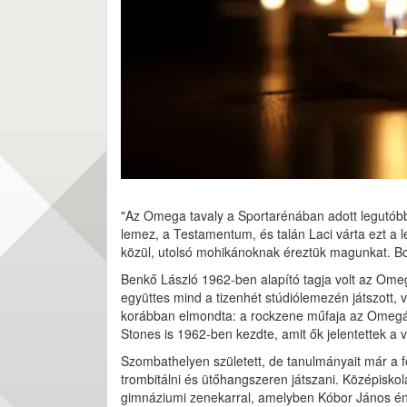
"Az Omega tavaly a Sportarénában adott legutóbb 
lemez, a Testamentum, és talán Laci várta ezt a l
közül, utolsó mohikánoknak éreztük magunkat. Bor
Benkő László 1962-ben alapító tagja volt az Om
együttes mind a tizenhét stúdiólemezén játszott, v
korábban elmondta: a rockzene műfaja az Omegával
Stones is 1962-ben kezdte, amit ők jelentettek a vi
Szombathelyen született, de tanulmányait már a fő
trombitálni és ütőhangszeren játszani. Középisko
gimnáziumi zenekarral, amelyben Kóbor János ének