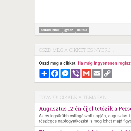
belföldi hírek
gyász
belföld
OSZD MEG A CIKKET ÉS NYERJ...
Oszd meg a cikket.
Ha még ingyenesen regisztr
Megosztás
Facebook
Messenger
Viber
Gmail
Email
Copy
Link
TOVÁBBI CIKKEK A TÉMÁBAN
Augusztus 12-én éjjel tetőzik a Pers
Az év legsűrűbb csillagászati napján, augusztus 1
részleges napfogyatkozást is meg lehet majd figye