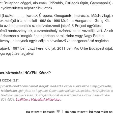
 Bellaphon céggel, albumaik (Időrabló, Csillagok útján, Gammapolis) 
nyelvterületen népszerűek lettek.
 (Lexikon I., II., Ikarosz, Űropera, Omegamix, Impressio, Másik világ), 
vek zenéjét írta, emellett 1992 és 1998 között a Hungaroton Gong Kft.
 az instrumentális szintetizátorzenét játszó B-Project együttest,
a című rendezvénynek, a szombathelyi színház zenei vezetője volt. Az el
nézhasson a "megtűrt" kategóriába sorolt Hobo vagy Nagy Feró a
ítványt, amelynek egyik célja a következő zenészgeneráció segítése.
kájáért, 1987-ben Liszt Ferenc-díjat, 2011-ben Pro Urbe Budapest díjat,
a együttes tagjaival.
set-biztosítás INGYEN. Kéred?
biztosítást
proaktivdirekt.com címről. Kérjük tedd ezt a címet a leveleződ címjegyzékébe,
, igénylem az ingyenes Colonnade baleset-biztosítást. Hozzájárulok, 
feltételeket
val telefonon megkeressen. Hozzájárulásodat visszavonhatod a Colonnade címére
n: 801-0801.
Letöltöm a biztosítási feltételeket.
|
Ha tetszett, kedveld:
Ha nem tetszett, írd meg miért n