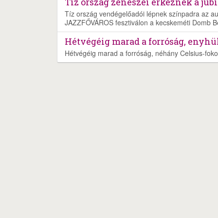
Tíz ország zenészei érkeznek a ju
Tíz ország vendégelőadói lépnek színpadra az aug
JAZZFŐVÁROS fesztiválon a kecskeméti Domb B
Hétvégéig marad a forróság, enyhül
Hétvégéig marad a forróság, néhány Celsius-foko