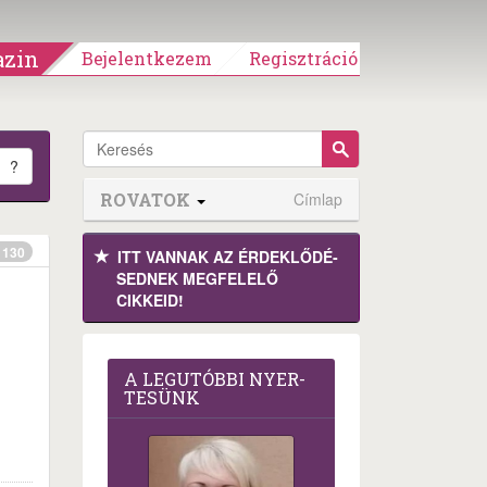
zin
Bejelentkezem
Regisztráció
?
ROVATOK
Címlap
130
ITT VANNAK AZ ÉRDEK­LŐDÉ­
SEDNEK MEGFE­LELŐ
CIKKEID!
A LEG­U­TÓB­BI NYER­
TE­SÜNK