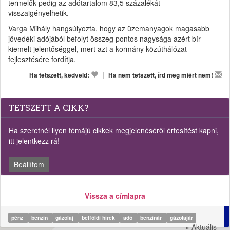
termelők pedig az adótartalom 83,5 százalékát
visszaigényelhetik.
Varga Mihály hangsúlyozta, hogy az üzemanyagok magasabb
jövedéki adójából befolyt összeg pontos nagysága azért bír
kiemelt jelentőséggel, mert azt a kormány közúthálózat
fejlesztésére fordítja.
|
Ha tetszett, kedveld:
Ha nem tetszett, írd meg miért nem!
TETSZETT A CIKK?
Ha szeretnél ilyen témájú cikkek megjelenéséről értesítést kapni,
itt jelentkezz rá!
Beállítom
Vissza a címlapra
pénz
benzin
gázolaj
belföldi hírek
adó
benzinár
gázolajár
» Aktuális