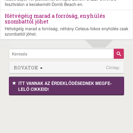
fesztiválon a kecskeméti Domb Beach-en.
Hétvégéig marad a forróság, enyhülés
szombattól jöhet
Hétvégéig marad a forróság, néhány Celsius-fokos enyhülés csak
szombattól jöhet.
ROVATOK
Címlap
ITT VANNAK AZ ÉRDEK­LŐDÉ­SEDNEK MEGFE­
LELŐ CIKKEID!