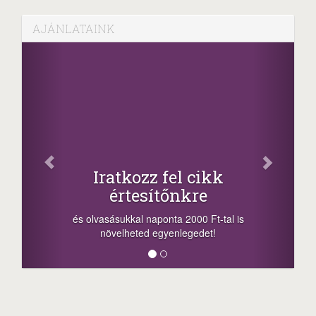
AJÁNLATAINK
Fac
Oszd meg
atkozz fel cikk
+1.000.
értesítőnkre
-nyeremény növelés
a sorsolás napján! 
ásukkal naponta 2000 Ft-tal is
megosztási lehetőség
velheted egyenlegedet!