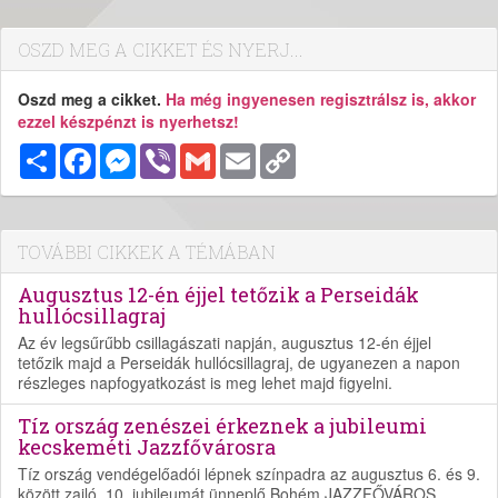
OSZD MEG A CIKKET ÉS NYERJ...
Oszd meg a cikket.
Ha még ingyenesen regisztrálsz is, akkor
ezzel készpénzt is nyerhetsz!
Megosztás
Facebook
Messenger
Viber
Gmail
Email
Copy
Link
TOVÁBBI CIKKEK A TÉMÁBAN
Augusztus 12-én éjjel tetőzik a Perseidák
hullócsillagraj
Az év legsűrűbb csillagászati napján, augusztus 12-én éjjel
tetőzik majd a Perseidák hullócsillagraj, de ugyanezen a napon
részleges napfogyatkozást is meg lehet majd figyelni.
Tíz ország zenészei érkeznek a jubileumi
kecskeméti Jazzfővárosra
Tíz ország vendégelőadói lépnek színpadra az augusztus 6. és 9.
között zajló, 10. jubileumát ünneplő Bohém JAZZFŐVÁROS