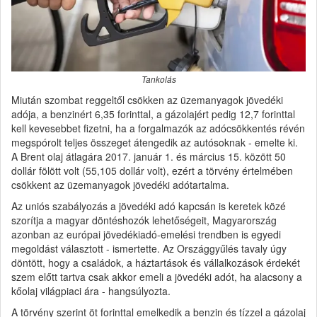
Tankolás
Miután szombat reggeltől csökken az üzemanyagok jövedéki
adója, a benzinért 6,35 forinttal, a gázolajért pedig 12,7 forinttal
kell kevesebbet fizetni, ha a forgalmazók az adócsökkentés révén
megspórolt teljes összeget átengedik az autósoknak - emelte ki.
A Brent olaj átlagára 2017. január 1. és március 15. között 50
dollár fölött volt (55,105 dollár volt), ezért a törvény értelmében
csökkent az üzemanyagok jövedéki adótartalma.
Az uniós szabályozás a jövedéki adó kapcsán is keretek közé
szorítja a magyar döntéshozók lehetőségeit, Magyarország
azonban az európai jövedékiadó-emelési trendben is egyedi
megoldást választott - ismertette. Az Országgyűlés tavaly úgy
döntött, hogy a családok, a háztartások és vállalkozások érdekét
szem előtt tartva csak akkor emeli a jövedéki adót, ha alacsony a
kőolaj világpiaci ára - hangsúlyozta.
A törvény szerint öt forinttal emelkedik a benzin és tízzel a gázolaj