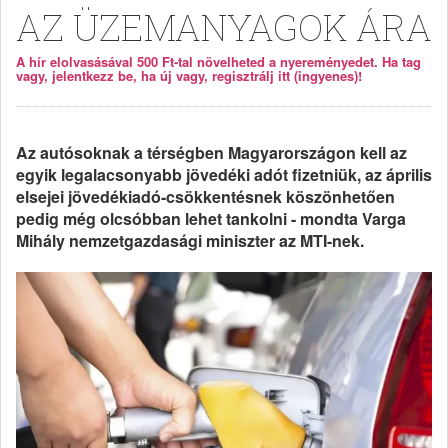
AZ ÜZEMANYAGOK ÁRA
A hír elolvasásával 500 Ft-tal növelheted a nyereményedet. Ha tag
vagy, jelentkezz be, ha új vagy, regisztrálj itt (ingyenes)!
Az autósoknak a térségben Magyarországon kell az
egyik legalacsonyabb jövedéki adót fizetniük, az április
elsejei jövedékiadó-csökkentésnek köszönhetően
pedig még olcsóbban lehet tankolni - mondta Varga
Mihály nemzetgazdasági miniszter az MTI-nek.