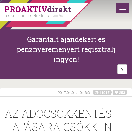
PROAKTIV
direkt
a szerencsések klubja
| 2011 óta
Garantált ajándékért és
pénznyereményért regisztrálj
ingyen!
?
2017.04.01. 10:18:31
11917
253
AZ ADÓCSÖKKENTÉS
HATÁSÁRA CSÖKKEN