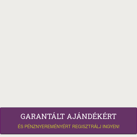
GARANTÁLT AJÁNDÉKÉRT
ÉS PÉNZNYEREMÉNYÉRT REGISZTRÁLJ INGYEN!