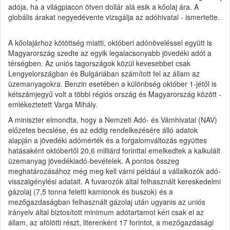
adója, ha a világpiacon ötven dollár alá esik a kőolaj ára. A
globális árakat negyedévente vizsgálja az adóhivatal - ismertette.
A kőolajárhoz kötöttség miatti, októberi adónöveléssel együtt is
Magyarország szedte az egyik legalacsonyabb jövedéki adót a
térségben. Az uniós tagországok közül kevesebbet csak
Lengyelországban és Bulgáriában számított fel az állam az
üzemanyagokra. Benzin esetében a különbség október 1-jétől is
kétszámjegyű volt a többi régiós ország és Magyarország között -
emlékeztetett Varga Mihály.
A miniszter elmondta, hogy a Nemzeti Adó- és Vámhivatal (NAV)
előzetes becslése, és az eddig rendelkezésére álló adatok
alapján a jövedéki adómérték és a forgalomváltozás együttes
hatásaként októbertől 20,6 milliárd forinttal emelkedtek a kalkulált
üzemanyag jövedékiadó-bevételek. A pontos összeg
meghatározásához még meg kell várni például a vállalkozók adó-
visszaigénylési adatait. A fuvarozók által felhasznált kereskedelmi
gázolaj (7,5 tonna feletti kamionok és buszok) és a
mezőgazdaságban felhasznált gázolaj után ugyanis az uniós
irányelv által biztosított minimum adótartamot kéri csak el az
állam, az afölötti részt, literenként 17 forintot, a mezőgazdasági