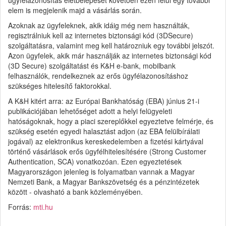
elem is megjelenik majd a vásárlás során.
Azoknak az ügyfeleknek, akik idáig még nem használták,
regisztrálniuk kell az internetes biztonsági kód (3DSecure)
szolgáltatásra, valamint meg kell határozniuk egy további jelszót.
Azon ügyfelek, akik már használják az internetes biztonsági kód
(3D Secure) szolgáltatást és K&H e-bank, mobilbank
felhasználók, rendelkeznek az erős ügyfélazonosításhoz
szükséges hitelesítő faktorokkal.
A K&H kitért arra: az Európai Bankhatóság (EBA) június 21-i
publikációjában lehetőséget adott a helyi felügyeleti
hatóságoknak, hogy a piaci szereplőkkel egyeztetve felmérje, és
szükség esetén egyedi halasztást adjon (az EBA felülbírálati
jogával) az elektronikus kereskedelemben a fizetési kártyával
történő vásárlások erős ügyfélhitelesítésére (Strong Customer
Authentication, SCA) vonatkozóan. Ezen egyeztetések
Magyarországon jelenleg is folyamatban vannak a Magyar
Nemzeti Bank, a Magyar Bankszövetség és a pénzintézetek
között - olvasható a bank közleményében.
Forrás:
mti.hu