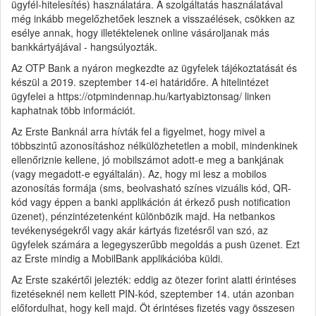
ügyfél-hitelesítés) használatára. A szolgáltatás használatával
még inkább megelőzhetőek lesznek a visszaélések, csökken az
esélye annak, hogy illetéktelenek online vásároljanak más
bankkártyájával - hangsúlyozták.
Az OTP Bank a nyáron megkezdte az ügyfelek tájékoztatását és
készül a 2019. szeptember 14-ei határidőre. A hitelintézet
ügyfelei a https://otpmindennap.hu/kartyabiztonsag/ linken
kaphatnak több információt.
Az Erste Banknál arra hívták fel a figyelmet, hogy mivel a
többszintű azonosításhoz nélkülözhetetlen a mobil, mindenkinek
ellenőriznie kellene, jó mobilszámot adott-e meg a bankjának
(vagy megadott-e egyáltalán). Az, hogy mi lesz a mobilos
azonosítás formája (sms, beolvasható színes vizuális kód, QR-
kód vagy éppen a banki applikáción át érkező push notification
üzenet), pénzintézetenként különbözik majd. Ha netbankos
tevékenységekről vagy akár kártyás fizetésről van szó, az
ügyfelek számára a legegyszerűbb megoldás a push üzenet. Ezt
az Erste mindig a MobilBank applikációba küldi.
Az Erste szakértői jelezték: eddig az ötezer forint alatti érintéses
fizetéseknél nem kellett PIN-kód, szeptember 14. után azonban
előfordulhat, hogy kell majd. Öt érintéses fizetés vagy összesen