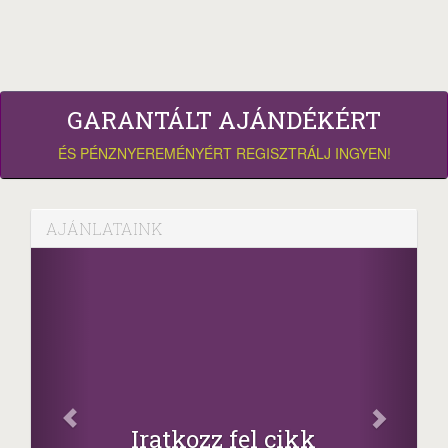
GARANTÁLT AJÁNDÉKÉRT
ÉS PÉNZNYEREMÉNYÉRT REGISZTRÁLJ INGYEN!
AJÁNLATAINK
Facebook
Oszd meg cikkeinket
+1.000.000 Ft...