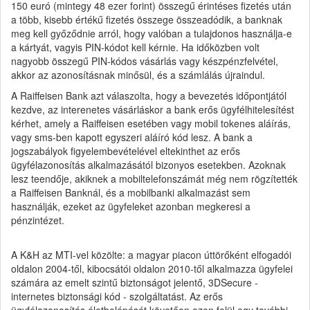
150 euró (mintegy 48 ezer forint) összegű érintéses fizetés után
a több, kisebb értékű fizetés összege összeadódik, a banknak
meg kell győződnie arról, hogy valóban a tulajdonos használja-e
a kártyát, vagyis PIN-kódot kell kérnie. Ha időközben volt
nagyobb összegű PIN-kódos vásárlás vagy készpénzfelvétel,
akkor az azonosításnak minősül, és a számlálás újraindul.
A Raiffeisen Bank azt válaszolta, hogy a bevezetés időpontjától
kezdve, az interenetes vásárláskor a bank erős ügyfélhitelesítést
kérhet, amely a Raiffeisen esetében vagy mobil tokenes aláírás,
vagy sms-ben kapott egyszeri aláíró kód lesz. A bank a
jogszabályok figyelembevételével eltekinthet az erős
ügyfélazonosítás alkalmazásától bizonyos esetekben. Azoknak
lesz teendője, akiknek a mobiltelefonszámát még nem rögzítették
a Raiffeisen Banknál, és a mobilbanki alkalmazást sem
használják, ezeket az ügyfeleket azonban megkeresi a
pénzintézet.
A K&H az MTI-vel közölte: a magyar piacon úttörőként elfogadói
oldalon 2004-től, kibocsátói oldalon 2010-től alkalmazza ügyfelei
számára az emelt szintű biztonságot jelentő, 3DSecure -
internetes biztonsági kód - szolgáltatást. Az erős
ügyfélazonosítás életbelépését követően ezen felül egy további