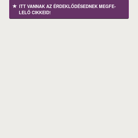
ITT VANNAK AZ ÉRDEK­LŐDÉ­SEDNEK MEGFE­
LELŐ CIKKEID!