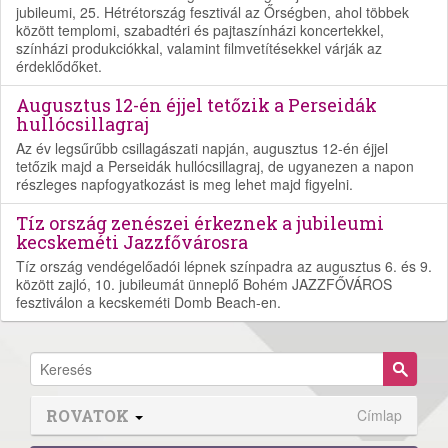
jubileumi, 25. Hétrétország fesztivál az Őrségben, ahol többek
között templomi, szabadtéri és pajtaszínházi koncertekkel,
színházi produkciókkal, valamint filmvetítésekkel várják az
érdeklődőket.
Augusztus 12-én éjjel tetőzik a Perseidák
hullócsillagraj
Az év legsűrűbb csillagászati napján, augusztus 12-én éjjel
tetőzik majd a Perseidák hullócsillagraj, de ugyanezen a napon
részleges napfogyatkozást is meg lehet majd figyelni.
Tíz ország zenészei érkeznek a jubileumi
kecskeméti Jazzfővárosra
Tíz ország vendégelőadói lépnek színpadra az augusztus 6. és 9.
között zajló, 10. jubileumát ünneplő Bohém JAZZFŐVÁROS
fesztiválon a kecskeméti Domb Beach-en.
ROVATOK
Címlap