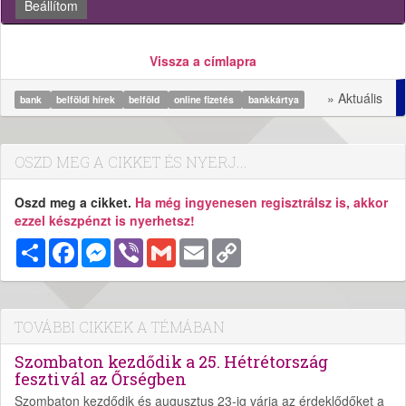
Beállítom
Vissza a címlapra
» Aktuális
bank
belföldi hírek
belföld
online fizetés
bankkártya
OSZD MEG A CIKKET ÉS NYERJ...
Oszd meg a cikket.
Ha még ingyenesen regisztrálsz is, akkor
ezzel készpénzt is nyerhetsz!
Megosztás
Facebook
Messenger
Viber
Gmail
Email
Copy
Link
TOVÁBBI CIKKEK A TÉMÁBAN
Szombaton kezdődik a 25. Hétrétország
fesztivál az Őrségben
Szombaton kezdődik és augusztus 23-ig várja az érdeklődőket a