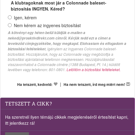
A klubtagoknak most jár a Colonnade baleset-
biztosítás INGYEN. Kéred?
Igen, kérem
Nem kérem az ingyenes biztosítást
A kötvényt egy héten belül küldjük e-mailen a
neked@proaktivdirekt.com címről. Kérjük tedd ezt a címet a
leveleződ címjegyzékébe, hogy megkapd. Elolvastam és elfogadom a
, igénylem az ingyenes Colonnade baleset-
biztosítási feltételeket
biztosítást. Hozzájárulok, hogy az Colonnade vagy megbízottja a
biztosítási ajánlataival telefonon megkeressen. Hozzájárulásodat
visszavonhatod a Colonnade címére (1388 Budapest, Pf. 14.) küldött
levélben vagy telefonon: 801-0801.
Letöltöm a biztosítási feltételeket.
|
Ha tetszett, kedveld:
Ha nem tetszett, írd meg miért nem!
TETSZETT A CIKK?
Ha szeretnél ilyen témájú cikkek megjelenéséről értesítést kapni,
itt jelentkezz rá!