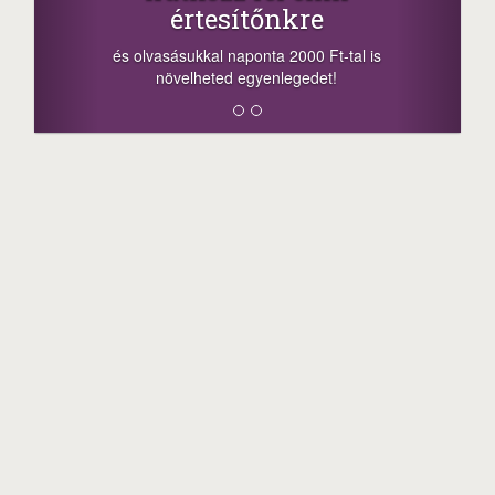
-nyeremény növelés jár a szerencsésnek
a sorsolás napján! A cikkek alján találsz
megosztási lehetőséget. Lájkolj is minket!