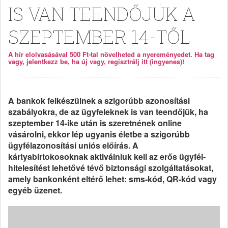
IS VAN TEENDŐJÜK A
SZEPTEMBER 14-TŐL
A hír elolvasásával 500 Ft-tal növelheted a nyereményedet. Ha tag
vagy, jelentkezz be, ha új vagy, regisztrálj itt (ingyenes)!
A bankok felkészülnek a szigorúbb azonosítási
szabályokra, de az ügyfeleknek is van teendőjük, ha
szeptember 14-ike után is szeretnének online
vásárolni, ekkor lép ugyanis életbe a szigorúbb
ügyfélazonosítási uniós előírás. A
kártyabirtokosoknak aktiválniuk kell az erős ügyfél-
hitelesítést lehetővé tévő biztonsági szolgáltatásokat,
amely bankonként eltérő lehet: sms-kód, QR-kód vagy
egyéb üzenet.