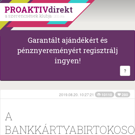
PROAKTIV
direkt
a szerencsések klubja
| 2011 óta
Garantált ajándékért és
pénznyereményért regisztrálj
ingyen!
?
2019.08.20. 10:27:21
10110
280
A
BANKKÁRTYABIRTOKOS