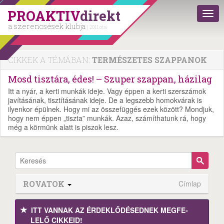
PROAKTIV
direkt
a szerencsések klubja
| 2011 óta
CIKKEK A TÉMÁBAN:
TERMÉSZETES SZAPPANOK
Mosd tisztára, édes! – Szuper szappan, házilag
Itt a nyár, a kerti munkák ideje. Vagy éppen a kerti szerszámok
javításának, tisztításának ideje. De a legszebb homokvárak is
ilyenkor épülnek. Hogy mi az összefüggés ezek között? Mondjuk,
hogy nem éppen „tiszta” munkák. Azaz, számíthatunk rá, hogy
még a körmünk alatt is piszok lesz.
ROVATOK
Címlap
ITT VANNAK AZ ÉRDEK­LŐDÉ­SEDNEK MEGFE­
LELŐ CIKKEID!