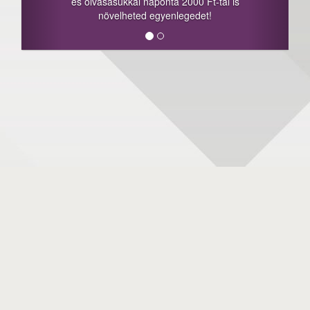
és olvasásukkal naponta 2000 Ft-tal is
növelheted egyenlegedet!