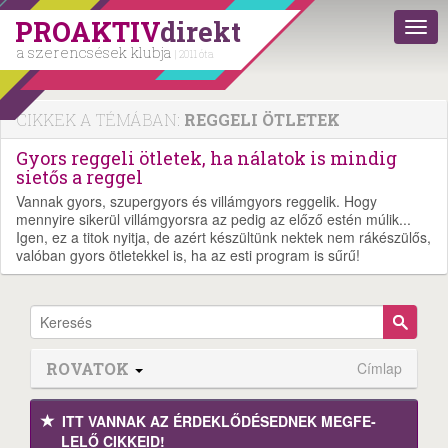
PROAKTIV
direkt
a szerencsések klubja
| 2011 óta
CIKKEK A TÉMÁBAN:
REGGELI ÖTLETEK
Gyors reggeli ötletek, ha nálatok is mindig
sietős a reggel
Vannak gyors, szupergyors és villámgyors reggelik. Hogy
mennyire sikerül villámgyorsra az pedig az előző estén múlik...
Igen, ez a titok nyitja, de azért készültünk nektek nem rákészülős,
valóban gyors ötletekkel is, ha az esti program is sűrű!
ROVATOK
Címlap
ITT VANNAK AZ ÉRDEK­LŐDÉ­SEDNEK MEGFE­
LELŐ CIKKEID!