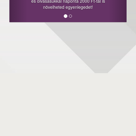
és olvasásukkal naponta 2000 Ft-tal is
növelheted egyenlegedet!