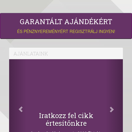
GARANTÁLT AJÁNDÉKÉRT
ÉS PÉNZNYEREMÉNYÉRT REGISZTRÁLJ INGYEN!
AJÁNLATAINK
Iratkozz fel cikk
értesítőnkre