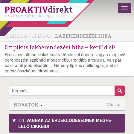
PROAKTIV
direkt
a szerencsések klubja
| 2011 óta
CIKKEK A TÉMÁBAN:
LABERENDEZÉSI HIBA
5 tipikus lakberendezési hiba – kerüld el!
Ha csinos otthon kialakítására törekszel éppen, vagy a meglévő
berendezést szabnád modernebb, trendibb arculatra, van pár
baki, amit jobb elkerülni... Néhány tipikus melléfogás, ami az
egész összképet elronthatja…
ROVATOK
Címlap
ITT VANNAK AZ ÉRDEK­LŐDÉ­SEDNEK MEGFE­
LELŐ CIKKEID!