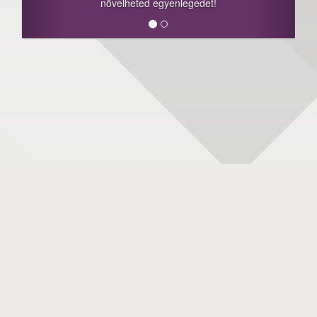
növelheted egyenlegedet!