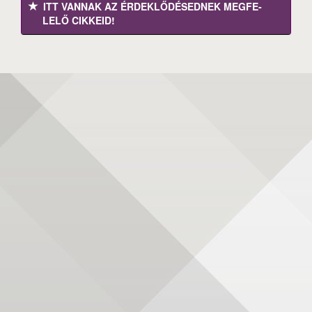
ITT VANNAK AZ ÉRDEK­LŐDÉ­SEDNEK MEGFE­
LELŐ CIKKEID!