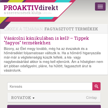
PROAKTIV
direkt
a szerencsések klubja
| 2011 óta
CIKKEK A TÉMÁBAN:
FAGYASZTOTT TERMÉKEK
Vásárolni kánikulában is kell! – Tippek
"fagyos" termékekhez
Bizony, az Élet megy tovább, még ha az évszakok és a
hőmérséklet folyamatosan változik is. Ha a hőmérő higanyszála
már-már a végtelenségig kúszik felfelé, a kis- vagy
nagybevásárlást akkor is meg kell ejtenünk. Ám a hőségben nem
árt jobban odafigyelni, pláne, ha hűtött, fagyasztott árut is
vásárolunk.
ROVATOK
Címlap