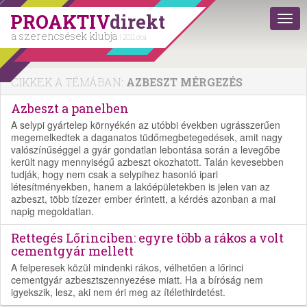
PROAKTIV
direkt
a szerencsések klubja
| 2011 óta
CIKKEK A TÉMÁBAN:
AZBESZT MÉRGEZÉS
Azbeszt a panelben
A selypi gyártelep környékén az utóbbi években ugrásszerűen
megemelkedtek a daganatos tüdőmegbetegedések, amit nagy
valószínűséggel a gyár gondatlan lebontása során a levegőbe
került nagy mennyiségű azbeszt okozhatott. Talán kevesebben
tudják, hogy nem csak a selypihez hasonló ipari
létesítményekben, hanem a lakóépületekben is jelen van az
azbeszt, több tízezer ember érintett, a kérdés azonban a mai
napig megoldatlan.
Rettegés Lőrinciben: egyre több a rákos a volt
cementgyár mellett
A felperesek közül mindenki rákos, vélhetően a lőrinci
cementgyár azbesztszennyezése miatt. Ha a bíróság nem
igyekszik, lesz, aki nem éri meg az ítélethirdetést.