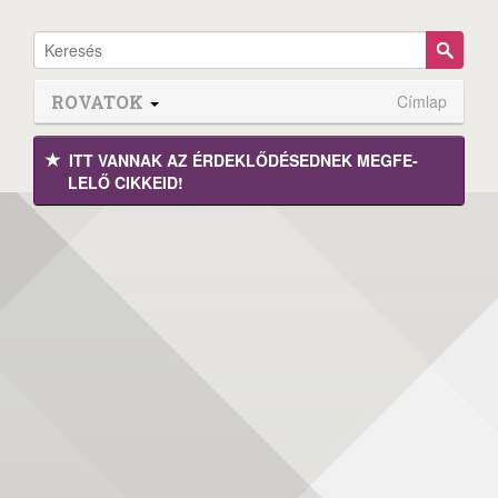
ROVATOK
Címlap
ITT VANNAK AZ ÉRDEK­LŐDÉ­SEDNEK MEGFE­
LELŐ CIKKEID!