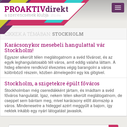
PROAKTIV
direkt
a szerencsések klubja
| 2011 óta
CIKKEK A TÉMÁBAN:
STOCKHOLM
Karácsonykor mesebeli hangulattal vár
Stockholm!
Egyszer sikerült télen meglátogatnom a svéd fővárost, és az
egyik leghangulatosabb téli város, amit eddig valaha láttam. A
hideg ellenére rendkívül élvezetes végig barangolni a város
különböző részein, közben átmelegedni egy kis glögivel.
Stockholm, a szigetekre épült főváros
Stockholmban még cserediákként jártam, és imádtam a svéd
főváros hangulatát. Igaz, nekem télen sikerült meglátogatnom, de
cseppet sem bántam meg, mivel karácsony előtt álomszép a
város. Mindenesetre a hideggel azért meggyűlt a bajom, így
nektek inkább egy nyári látogatást javaslok.