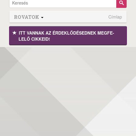
ROVATOK
Címlap
ITT VANNAK AZ ÉRDEK­LŐDÉ­SEDNEK MEGFE­
LELŐ CIKKEID!