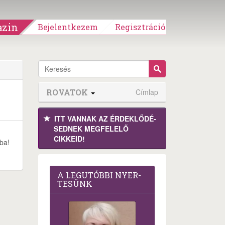
zin
Bejelentkezem
Regisztráció
ROVATOK
Címlap
ITT VANNAK AZ ÉRDEK­LŐDÉ­
SEDNEK MEGFE­LELŐ
CIKKEID!
ba!
A LEG­U­TÓB­BI NYER­
TE­SÜNK