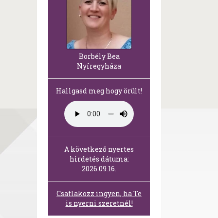
Borbély Bea
Nyíregyháza
Hallgasd meg hogy örült!
A következő nyertes
hirdetés dátuma:
2026.09.16.
Csatlakozz ingyen, ha Te
is nyerni szeretnél!