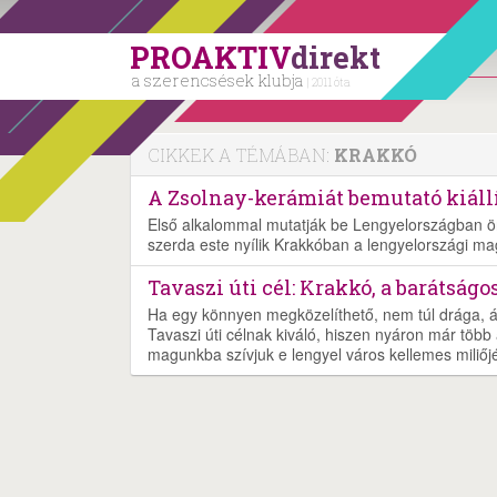
PROAKTIV
direkt
a szerencsések klubja
| 2011 óta
CIKKEK A TÉMÁBAN:
KRAKKÓ
A Zsolnay-kerámiát bemutató kiáll
Első alkalommal mutatják be Lengyelországban ön
szerda este nyílik Krakkóban a lengyelországi m
Tavaszi úti cél: Krakkó, a barátságo
Ha egy könnyen megközelíthető, nem túl drága, ám
Tavaszi úti célnak kiváló, hiszen nyáron már több 
magunkba szívjuk e lengyel város kellemes miliőjé