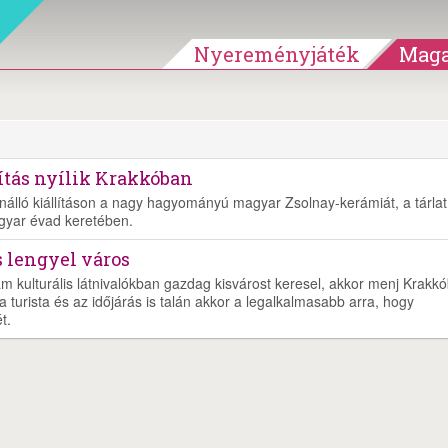
Nyereményjáték
Maga
ítás nyílik Krakkóban
álló kiállításon a nagy hagyományú magyar Zsolnay-kerámiát, a tárlat
agyar évad keretében.
s lengyel város
 kulturális látnivalókban gazdag kisvárost keresel, akkor menj Krakkó
a turista és az időjárás is talán akkor a legalkalmasabb arra, hogy
t.