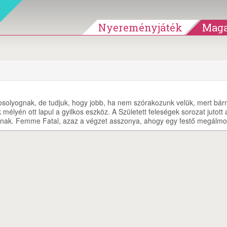
Nyereményjáték
Maga
solyognak, de tudjuk, hogy jobb, ha nem szórakozunk velük, mert bár
élyén ott lapul a gyilkos eszköz. A Született feleségek sorozat jutott 
znak. Femme Fatal, azaz a végzet asszonya, ahogy egy festő megálmo