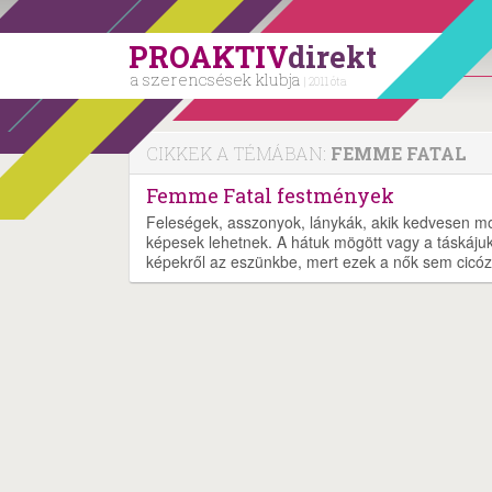
PROAKTIV
direkt
a szerencsések klubja
| 2011 óta
CIKKEK A TÉMÁBAN:
FEMME FATAL
Femme Fatal festmények
Feleségek, asszonyok, lánykák, akik kedvesen mo
képesek lehetnek. A hátuk mögött vagy a táskájuk m
képekről az eszünkbe, mert ezek a nők sem cicó