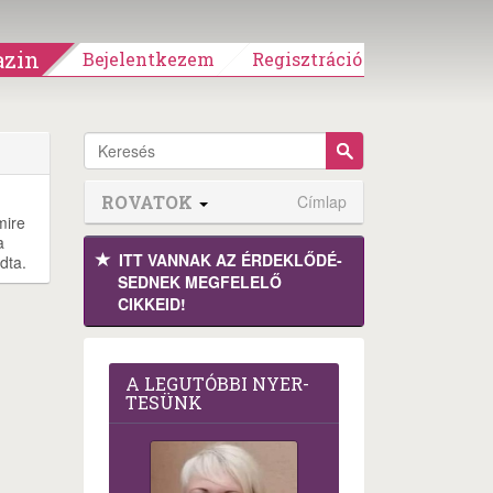
zin
Bejelentkezem
Regisztráció
ROVATOK
Címlap
mire
a
ITT VANNAK AZ ÉRDEK­LŐDÉ­
dta.
SEDNEK MEGFE­LELŐ
CIKKEID!
A LEG­U­TÓB­BI NYER­
TE­SÜNK