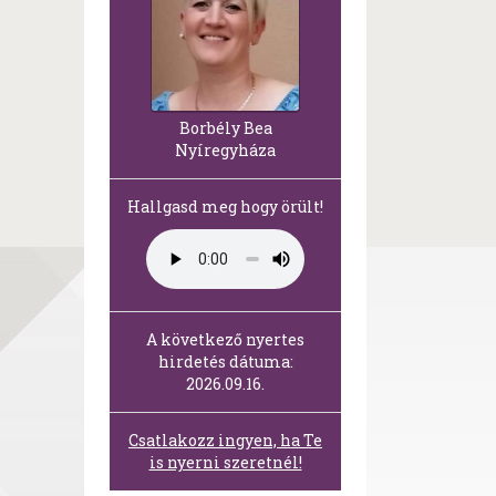
Borbély Bea
Nyíregyháza
Hallgasd meg hogy örült!
A következő nyertes
hirdetés dátuma:
2026.09.16.
Csatlakozz ingyen, ha Te
is nyerni szeretnél!