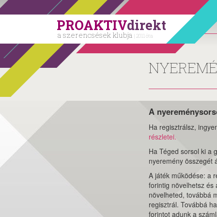
PROAKTIV
direkt
a szerencsések klubja
| 2011 óta
NYEREM
A nyereménysorso
Ha regisztrálsz, ingye
részletei.
Ha Téged sorsol ki a 
nyeremény összegét átu
A játék működése: a re
forintig növelhetsz é
növelheted, továbbá m
regisztrál. Továbbá ha
forintot adunk a száml