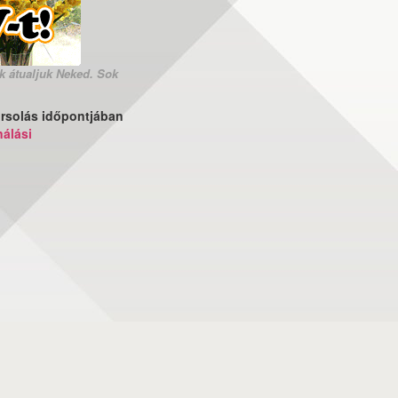
k átualjuk Neked. Sok
sorsolás időpontjában
nálási