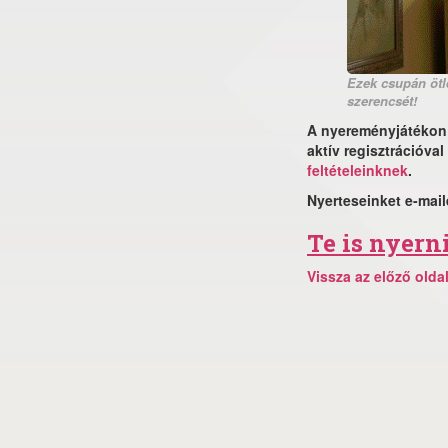
Ezek csupán ötl
szerencsét!
A nyereményjátékon
aktív regisztrációva
feltételeinknek
.
Nyerteseinket e-mail
Te is nyerni
Vissza az előző olda