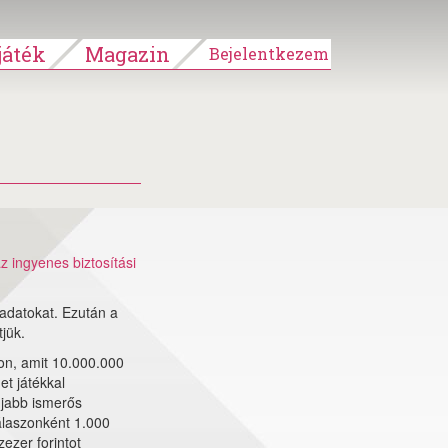
áték
Magazin
Bejelentkezem
z ingyenes biztosítási
 adatokat. Ezután a
jük.
don, amit 10.000.000
t játékkal
újabb ismerős
válaszonként 1.000
ezer forintot