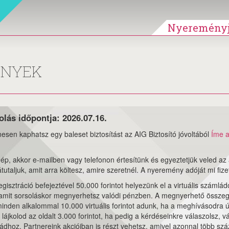
Nyereményj
ÉNYEK
lás időpontja: 2026.07.16.
nesen kaphatsz egy baleset biztosítást az AIG Biztosító jóvoltából
Íme a
gép, akkor e-mailben vagy telefonon értesítünk és egyeztetjük veled az
taljuk, amit arra költesz, amire szeretnél. A nyeremény adóját mi fizet
gisztráció befejeztével 50.000 forintot helyezünk el a virtuális számlá
s amit sorsoláskor megnyerhetsz valódi pénzben. A megnyerhető összege
inden alkalommal 10.000 virtuális forintot adunk, ha a meghívásodra 
 lájkolod az oldalt 3.000 forintot, ha pedig a kérdéseinkre válaszolsz, 
ádhoz. Partnereink akcióiban is részt vehetsz, amivel azonnal több száz