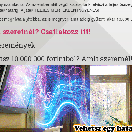
 számládra. Az az ember akit végül kisorsolunk, elviszi a teljes összeg
értékhatárig. A játék TELJES MÉRTÉKBEN INGYENES!
ét meghívta a játékba, az is megnyeri amit addig gyűjtött, akár 10.000.
 szeretnél? Csatlakozz itt!
yeremények
tsz 10.000.000 forintból? Amit szeretnél