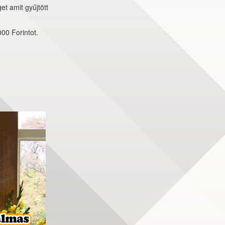
et amit gyűjtött
000 Forintot.
!