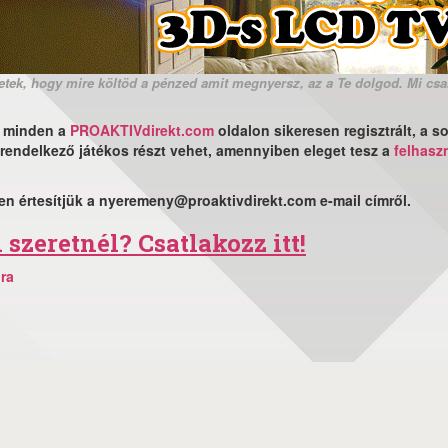
etek, hogy mire költöd a pénzed amit megnyersz, az a Te dolgod. Mi csa
 minden a
PROAKTIVdirekt.com
oldalon sikeresen regisztrált, a 
l rendelkező játékos részt vehet, amennyiben eleget tesz a
felhasz
en értesítjük a nyeremeny@proaktivdirekt.com e-mail címről.
 szeretnél? Csatlakozz itt!
lra